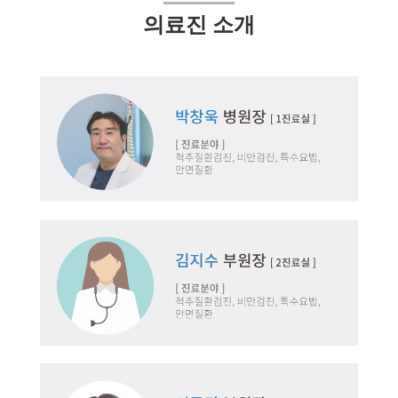
료
좌골 신경통
의료진 소개
무릎 손상
어깨 손상
발목 손상
팔꿈치 손상