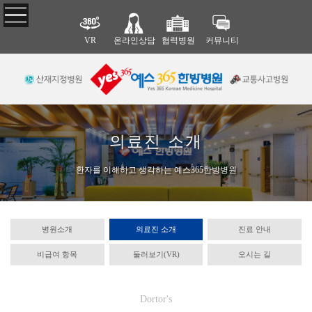
VR
온라인상담
협력병원
커뮤니티
예스365한
한방·양방
피부·비만
비수술·재
방병원
협진
활
CO2 레이저
라인주사
병원 소개
한·양방 협진
한방 비수술 치
지방분해 약침
의료진 소개
협력병원
료
의료진 소개
다이어트 한약
진료 안내
추나 요법
비급여 항목
도수 치료
환자를 이해하고 생각하는 예스365한방병원
둘러보기(VR)
체외충격파 치료
오시는 길
병원소개
의료진 소개
진료 안내
교통사고
근골격·척
안면질환
비급여 항목
둘러보기(VR)
오시는 길
추 질환
교통사고 후유증
삼차신경통
교통사고 입원치
안면질환
허리 디스크
료
목 디스크
Dortor's
교통사고 통원치
척추관 협착증