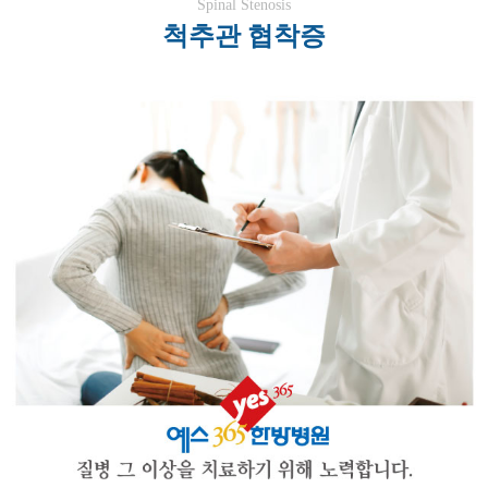
Spinal Stenosis
료
좌골 신경통
척추관 협착증
무릎 손상
어깨 손상
발목 손상
팔꿈치 손상