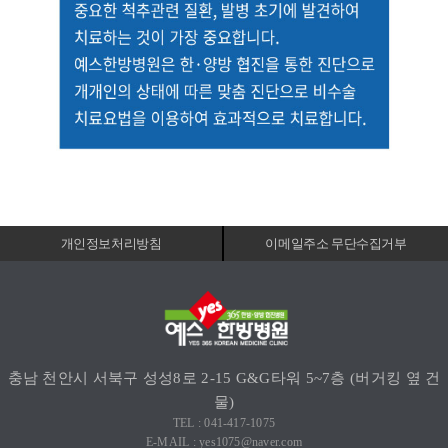
개인정보처리방침
이메일주소 무단수집거부
충남 천안시 서북구 성성8로 2-15 G&G타워 5~7층 (버거킹 옆 건
물)
TEL : 041-417-1075
E-MAIL : yes1075@naver.com