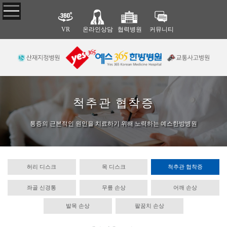
VR
온라인상담
협력병원
커뮤니티
예스365한
한방·양방
피부·비만
비수술·재
방병원
협진
활
CO2 레이저
라인주사
병원 소개
한·양방 협진
한방 비수술 치
지방분해 약침
의료진 소개
협력병원
료
척추관 협착증
다이어트 한약
진료 안내
추나 요법
비급여 항목
도수 치료
통증의 근본적인 원인을 치료하기 위해 노력하는 예스한방병원
둘러보기(VR)
체외충격파 치료
오시는 길
허리 디스크
목 디스크
척추관 협착증
교통사고
근골격·척
안면질환
좌골 신경통
무릎 손상
어깨 손상
추 질환
교통사고 후유증
삼차신경통
교통사고 입원치
안면질환
허리 디스크
발목 손상
팔꿈치 손상
료
목 디스크
교통사고 통원치
척추관 협착증