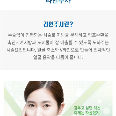
라인주사
료
좌골 신경통
무릎 손상
어깨 손상
발목 손상
팔꿈치 손상