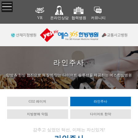
VR
온라인상담
협력병원
커뮤니티
예스365한
한방·양방
피부·비만
비수술·재
방병원
협진
활
CO2 레이저
라인주사
병원 소개
한·양방 협진
한방 비수술 치
지방분해 약침
의료진 소개
협력병원
료
라인주사
다이어트 한약
진료 안내
추나 요법
비급여 항목
도수 치료
양방 & 한방 협진으로 체질에 맞는 다이어트 솔루션을 제공하는 예스한방병원
둘러보기(VR)
체외충격파 치료
오시는 길
CO2 레이저
라인주사
교통사고
근골격·척
안면질환
지방분해 약침
다이어트 한약
추 질환
교통사고 후유증
삼차신경통
교통사고 입원치
안면질환
허리 디스크
료
목 디스크
감추고 싶었던 턱선, 이제는 자신있게!
교통사고 통원치
척추관 협착증